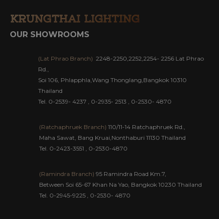
สัมผัสเสน่ห์แห่งความสว่างไสวกับ KRUGTHAI
LIGHTING ที่สุดของร้านขายโคมไฟหรู
แนะนำ 10 โคมไฟแชนเดอเรียสั่งทำพิเศษ สุดหรูสำหรับ
ตกแต่งโรงแรม รีสอร์ท
มาใช้โคมไฟแชนเดอเรีย เพิ่มความหรูหราให้กับการแต่ง
บ้าน
5 เทคนิคเลือกโคมไฟคริสตัลให้เหมาะกับแต่ละจุดภายใน
บ้าน
โคมไฟแชนเดอเลียร์ มีกี่ประเภทเลือกซื้อและติดตั้งยังไง
ดี
รู้จักกับ โคมไฟแชนเดอเลียร์ Chandelier โคมไฟสุดหรู
มีระดับ
ข้อควรรู้ก่อนเลือกซื้อโคมไฟระย้าโคมไฟคริสตัล เพื่อ
ความเหนือระดับ