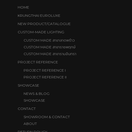
OUR SHOWROOMS
(Lat Phrao Branch)
2248-2250,2252,2254- 2256 Lat Phrao
Rd.,
Soi 106, Phlapphla,Wang Thonglang,Bangkok 10310
Thailand
Tel. 0-2539- 4237
,
0-2935- 2513
,
0-2530- 4870
(Ratchaphruek Branch)
110/11-14 Ratchaphruek Rd.,
Maha Sawat, Bang Kruai,Nonthaburi 11130 Thailand
Tel. 0-2423-3551
,
0-2530-4870
(Ramindra Branch)
95 Ramindra Road Km.7,
Between Soi 65-67 Khan Na Yao, Bangkok 10230 Thailand
Tel.
0-2945-9225
,
0-2530- 4870