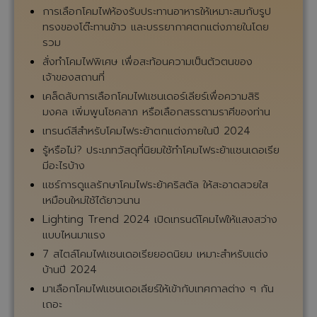
โคมไฟนำเข้า Manooi
ทำความรู้จักแบรนด์โคมไฟนำเข้า Euroluce - Light of
Italy
พาชมบรรยากาศงาน Milan Design Week 2025 :
ออกแบบเฟอร์นิเจอร์ระดับโลก
ความแตกต่างระหว่างโคมไฟแชนเดอเรียแบบคลาสสิก
vs โมเดิร์น
เลือกสีของโคมไฟยังไงให้เข้ากับสไตล์การตกแต่งห้อง
9 เคล็ด(ไม่)ลับ วิธีดูแลคริสตัลแชนเดอเลียร์ให้สวยงาม
อยู่เสมอ
ร้านโคมไฟที่ตอบโจทย์ทุกสไตล์การตกแต่งในปี 2025
โคมไฟโรงแรมหรูในปี 2025: สร้างประสบการณ์ความ
ประทับใจตั้งแต่แรกเห็น
เคล็ดลับการเลือกโคมไฟมาประดับบ้าน เพื่อต้อนรับปี
2025 ที่พึ่งจะเริ่มต้นนี้
เลือกโคมไฟประดับห้องรับแขกเพื่อต้อนรับเทศกาลแห่ง
ความสุขปลายปี-ต้นปีที่กำลังใกล้เข้ามา
โคมไฟติดโถงสูง: ปัจจัยสำคัญที่ควรคำนึงถึง