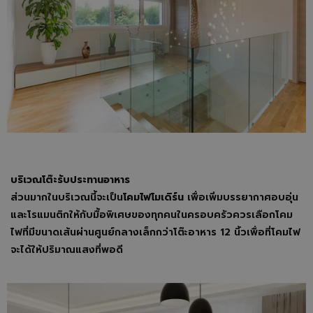
บริเวณโต๊ะรับประทานอาหาร
ส่วนมากในบริเวณนี้จะเป็น
โคมไฟโมเดิร์น
เพื่อเพิ่มบรรยากาศอบอุ่น
และโรแมนติกให้กับมื้อพิเศษของทุกคนในครอบครัวควรเลือกโคม
ไฟที่มีขนาดเส้นผ่านศูนย์กลางเล็กกว่าโต๊ะอาหาร 12 นิ้วเพื่อที่โคมไฟ
จะได้ให้ปริมาณแสงที่พอดี