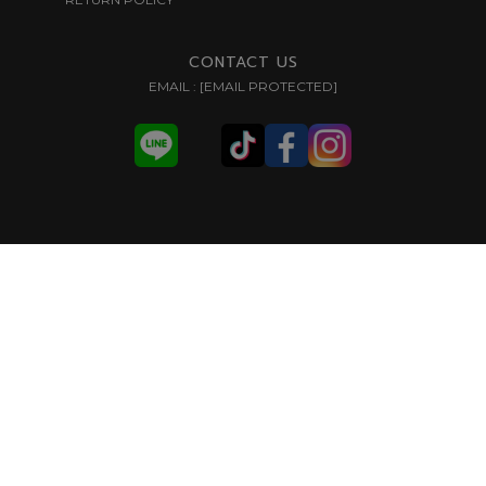
HOME
KRUNGTHAI EUROLUXE
NEW PRODUCT/CATALOGUE
CUSTOM-MADE LIGHTING
สาขาลาดพร้าว
CUSTOM MADE
สาขาราชพฤกษ์
CUSTOM MADE
สาขารามอินทรา
CUSTOM MADE
PROJECT REFERENCE
PROJECT REFERENCE I
PROJECT REFERENCE II
SHOWCASE
NEWS & BLOG
SHOWCASE
CONTACT
SHOWROOM & CONTACT
ABOUT
RETURN POLICY