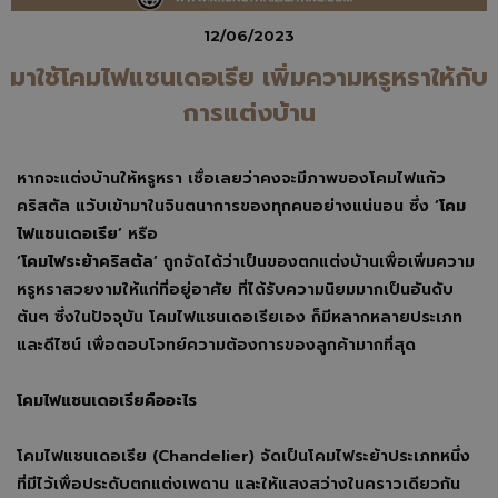
12/06/2023
มาใช้โคมไฟแชนเดอเรีย เพิ่มความหรูหราให้กับ
การแต่งบ้าน
หากจะแต่งบ้านให้หรูหรา เชื่อเลยว่าคงจะมีภาพของโคมไฟแก้ว
คริสตัล แว้บเข้ามาในจินตนาการของทุกคนอย่างแน่นอน ซึ่ง ‘
โคม
ไฟแชนเดอเรีย
’ หรือ
‘
โคมไฟระย้าคริสตัล
’ ถูกจัดได้ว่าเป็นของตกแต่งบ้านเพื่อเพิ่มความ
หรูหราสวยงามให้แก่ที่อยู่อาศัย ที่ได้รับความนิยมมากเป็นอันดับ
ต้นๆ ซึ่งในปัจจุบัน โคมไฟแชนเดอเรียเอง ก็มีหลากหลายประเภท
และดีไซน์ เพื่อตอบโจทย์ความต้องการของลูกค้ามากที่สุด
โคมไฟแชนเดอเรียคืออะไร
โคมไฟแชนเดอเรีย (Chandelier) จัดเป็นโคมไฟระย้าประเภทหนึ่ง
ที่มีไว้เพื่อประดับตกแต่งเพดาน และให้แสงสว่างในคราวเดียวกัน