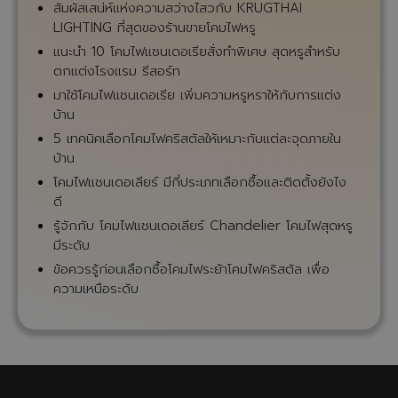
การเลือกโคมไฟห้องรับประทานอาหารให้เหมาะสมกับรูป
ทรงของโต๊ะทานข้าว และบรรยากาศตกแต่งภายในโดย
รวม
สั่งทำโคมไฟพิเศษ เพื่อสะท้อนความเป็นตัวตนของ
เจ้าของสถานที่
เคล็ดลับการเลือกโคมไฟแชนเดอร์เลียร์เพื่อความสิริ
มงคล เพิ่มพูนโชคลาภ หรือเลือกสรรตามราศีของท่าน
เทรนด์สีสำหรับโคมไฟระย้าตกแต่งภายในปี 2024
รู้หรือไม่? ประเภทวัสดุที่นิยมใช้ทำโคมไฟระย้าแชนเดอเรีย
มีอะไรบ้าง
แชร์การดูแลรักษาโคมไฟระย้าคริสตัล ให้สะอาดสวยใส
เหมือนใหม่ใช้ได้ยาวนาน
Lighting Trend 2024 เปิดเทรนด์โคมไฟให้แสงสว่าง
แบบไหนมาแรง
7 สไตล์โคมไฟแชนเดอเรียยอดนิยม เหมาะสำหรับแต่ง
บ้านปี 2024
มาเลือกโคมไฟแชนเดอเลียร์ให้เข้ากับเทศกาลต่าง ๆ กัน
เถอะ