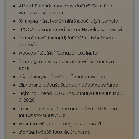
บทความอื่น ๆ
SANS SOUCI แบรนด์โคมไฟและงานศิลปะแก้วระดับลัก
ชัวรีจากสาธารณรัฐเช็ก
หรือนี่คือสัญญาณเตือนที่บอกว่าควรเปลี่ยนหลอดไฟ
หรือโคมไฟได้แล้ว
ทำไมโคมไฟสีเงินจึงเป็นสีที่ “เป็นที่นิยมตลอดกาล”
โคมไฟติดผนัง: ไอเท็มตกแต่งที่ช่วยเปลี่ยนบรรยากาศ
ห้องได้มากกว่าที่คิด