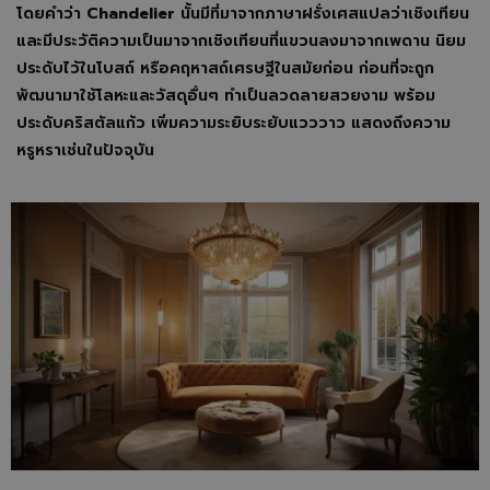
โดยคำว่า
Chandelier
นั้นมีที่มาจากภาษาฝรั่งเศสแปลว่าเชิงเทียน
และมีประวัติความเป็นมาจากเชิงเทียนที่แขวนลงมาจากเพดาน นิยม
ประดับไว้ในโบสถ์ หรือคฤหาสถ์เศรษฐีในสมัยก่อน ก่อนที่จะถูก
พัฒนามาใช้โลหะและวัสดุอื่นๆ ทำเป็นลวดลายสวยงาม พร้อม
ประดับคริสตัลแก้ว เพิ่มความระยิบระยับแวววาว แสดงถึงความ
หรูหราเช่นในปัจจุบัน