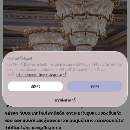
เว็บไซต์นี้ใช้คุกกี้
เราใช้คุกกี้เพื่อเพิ่มประสิทธิภาพ และประสบการณ์ที่ดีในการใช้งานเว็บไซต์ คุณ
สามารถเลือกตั้งค่าความยินยอมการใช้คุกกี้ได้ โดยคลิก "การตั้งค่า
คุกกี้"
นโยบายความเป็นส่วนตัวและคุกกี้
ปฏิเสธ
ตกลง
4. Glass Chandeliers
การตั้งค่าคุกกี้
แชนเดอเรียแบบ
โคมไฟแก้ว
จะมีขนาดและรูปร่างที่แตกต่างกัน
คล้ายๆ กับประเภทโคมไฟคริสตัล อาจจะมาในรูปแบบของชิ้นแก้ว
ห้อย ออกแบบให้แสงพุ่งออกมาจากจุดศูนย์กลาง คล้ายดอกไม้ไฟ
ทำให้โคมไฟหรู และดูเป็นจุดเด่น