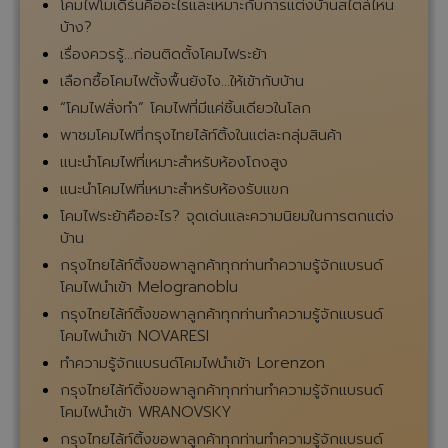
ARIZZI ศิลปะแห่งแสงสว่างระดับลักชัวรีจากเมือง
ฟลอเรนซ์ ประเทศอิตาลี
10 เหตุผล ที่โคมไฟระย้าทำให้เจ้าของบ้านรู้สึกประทับใจ
EPOCA แบรนด์โคมไฟนำเข้าจาก Napoli ประเทศอิตาลี
“หมวกโคมไฟ” ไอเทม(ไม่)ลับที่ทำให้โคมไฟระย้างดงาม
มากยิ่งขึ้น
พลังของ “เส้นโค้ง” ในงานออกแบบโคมไฟ
ทำความรู้จัก Slamp แบรนด์โคมไฟนำเข้าจากประเทศ
อิตาลี
หรือนี่คือเหตุผลที่ทำให้ใครๆ ก็ชอบโคมไฟสีทอง
เติมความหวานต้อนรับวันวาเลนไทน์ด้วยโคมไฟกันเถอะ
Lighting Trend 2026 เทรนด์โคมไฟแบบไหนมาแรงใน
ปี 2026
แต่งบ้านต้อนรับแขกในช่วงเทศกาลปีใหม่ 2026 ด้วย
โคมไฟอย่างไรให้ประทับใจ
พาชมโคมไฟที่ออกแบบจากรูปทรงธรรมชาติ
เลือกโคมไฟตั้งโต๊ะไปประดับบ้านกันเถอะ