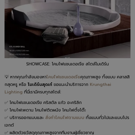
SHOWCASE: โคมไฟแชนเดอเรีย สไตล์โมเดิร์น
💡 หากคุณกำลังมองหา
โคมไฟแชนเดอเรีย
คุณภาพสูง ทั้งแบบ คลาสสิ
กสุดหรู หรือ
โมเดิร์นสุดเก๋
ขอแนะนำบริการจาก
Krungthai
Lighting
ที่นี่เรามีครบทุกสไตล์:
✅ โคมไฟแชนเดอเรีย คริสตัล แก้ว อะคริลิก
✅ โคมไฟเพดาน โคมไฟติดผนัง โคมไฟตั้งโต๊ะ
✅ บริการออกแบบและ
สั่งทำโคมไฟตามแบบ
ทั้งแบบทั่วไปและแบบโปร
เจกต์
✅ ผลิตด้วยวัสดุคุณภาพสูงจากทีมงานผู้เชี่ยวชาญ