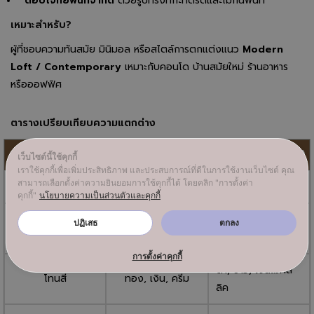
ตอบโจทย์พื้นที่จำกัด
ด้วยรูปทรงที่กะทัดรัดและไม่กินพื้นที่
เหมาะสำหรับ?
ผู้ที่ชอบความทันสมัย มินิมอล หรือสไตล์การตกแต่งแนว
Modern
Loft / Contemporary
เหมาะกับคอนโด บ้านสมัยใหม่ ร้านอาหาร
หรือออฟฟิศ
ตารางเปรียบเทียบความแตกต่าง
รายละเอียด
คลาสสิก (Classic)
โมเดิร์น (Modern)
เว็บไซต์นี้ใช้คุกกี้
เราใช้คุกกี้เพื่อเพิ่มประสิทธิภาพ และประสบการณ์ที่ดีในการใช้งานเว็บไซต์ คุณ
สามารถเลือกตั้งค่าความยินยอมการใช้คุกกี้ได้ โดยคลิก "การตั้งค่า
ดีไซน์
หรูหรา ซับซ้อน
เรียบหรู ทันสมัย
คุกกี้"
นโยบายความเป็นส่วนตัวและคุกกี้
คริสตัล แก้ว ทอง
สแตนเลส โครเมียม
ปฏิเสธ
ตกลง
วัสดุ
เหลือง
อะคริลิก
การตั้งค่าคุกกี้
ดำ, ขาว, เงินเมทัล
โทนสี
ทอง, เงิน, ครีม
ลิค