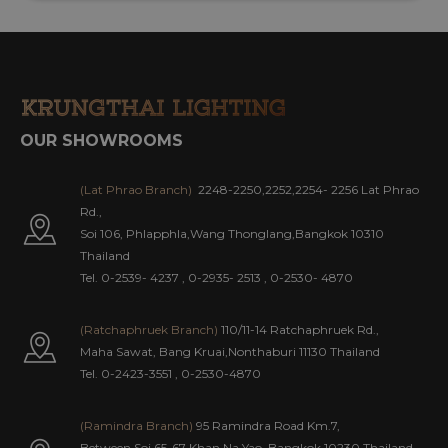
OUR SHOWROOMS
(Lat Phrao Branch)
2248-2250,2252,2254- 2256 Lat Phrao
Rd.,
Soi 106, Phlapphla,Wang Thonglang,Bangkok 10310
Thailand
Tel. 0-2539- 4237
,
0-2935- 2513
,
0-2530- 4870
(Ratchaphruek Branch)
110/11-14 Ratchaphruek Rd.,
Maha Sawat, Bang Kruai,Nonthaburi 11130 Thailand
Tel. 0-2423-3551
,
0-2530-4870
(Ramindra Branch)
95 Ramindra Road Km.7,
Between Soi 65-67 Khan Na Yao, Bangkok 10230 Thailand