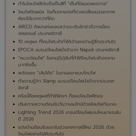
ทำไมโคมไฟสีเงินจึงเป็นสีที่ “เป็นที่นิยมตลอดกาล”
โคมไฟติดผนัง: ไอเท็มตกแต่งที่ช่วยเปลี่ยนบรรยากาศ
ห้องได้มากกว่าที่คิด
ARIZZI ศิลปะแห่งแสงสว่างระดับลักชัวรีจากเมือง
ฟลอเรนซ์ ประเทศอิตาลี
10 เหตุผล ที่โคมไฟระย้าทำให้เจ้าของบ้านรู้สึกประทับใจ
EPOCA แบรนด์โคมไฟนำเข้าจาก Napoli ประเทศอิตาลี
“หมวกโคมไฟ” ไอเทม(ไม่)ลับที่ทำให้โคมไฟระย้างดงาม
มากยิ่งขึ้น
พลังของ “เส้นโค้ง” ในงานออกแบบโคมไฟ
ทำความรู้จัก Slamp แบรนด์โคมไฟนำเข้าจากประเทศ
อิตาลี
หรือนี่คือเหตุผลที่ทำให้ใครๆ ก็ชอบโคมไฟสีทอง
เติมความหวานต้อนรับวันวาเลนไทน์ด้วยโคมไฟกันเถอะ
Lighting Trend 2026 เทรนด์โคมไฟแบบไหนมาแรงใน
ปี 2026
แต่งบ้านต้อนรับแขกในช่วงเทศกาลปีใหม่ 2026 ด้วย
โคมไฟอย่างไรให้ประทับใจ