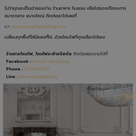
ไม่ว่าคุณจะเป็นเจ้าของบ้าน ร้านอาหาร โรงแรม หรือโปรเจกต์โครงการ
ขนาดกลาง ขนาดใหญ่ ติดต่อเราได้เลยที่
👉
www.krungthailighting.com
เปลี่ยนทุกพื้นที่ให้มีแสงที่ใช่…ด้วยโคมไฟที่คุณเลือกได้เอง
ร้านขายโคมไฟ, โคมไฟระย้าคริสตัล
ติดต่อสอบถามได้ที่
Facebook :
KrungThaiLighting
Phone :
025304870
Line :
@krungthailighting