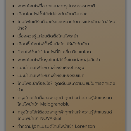
พาชมโคมไฟที่ออกแบบจากรูปทรงธรรมชาติ
เลือกโคมไฟตั้งโต๊ะไปประดับบ้านกันเถอะ
โคมไฟโมเดิร์นคืออะไรและเหมาะกับการแต่งบ้านสไตล์ไหน
บ้าง?
เรื่องควรรู้...ก่อนติดตั้งโคมไฟระย้า
เลือกซื้อโคมไฟตั้งพื้นยังไง...ให้เข้ากับบ้าน
“โคมไฟสั่งทำ” โคมไฟที่มีแค่ชิ้นเดียวในโลก
พาชมโคมไฟที่กรุงไทยไล้ท์ติ้งในแต่ละกลุ่มสินค้า
แนะนำโคมไฟที่เหมาะสำหรับห้องโถงสูง
แนะนำโคมไฟที่เหมาะสำหรับห้องรับแขก
โคมไฟระย้าคืออะไร? จุดเด่นและความนิยมในการตกแต่ง
บ้าน
กรุงไทยไล้ท์ติ้งขอพาลูกค้าทุกท่านทำความรู้จักแบรนด์
โคมไฟนำเข้า Melogranoblu
กรุงไทยไล้ท์ติ้งขอพาลูกค้าทุกท่านทำความรู้จักแบรนด์
โคมไฟนำเข้า NOVARESI
ทำความรู้จักแบรนด์โคมไฟนำเข้า Lorenzon