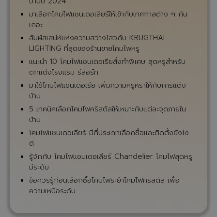
บ้านปี 2024
มาเลือกโคมไฟแชนเดอเลียร์ให้เข้ากับเทศกาลต่าง ๆ กัน
เถอะ
สัมผัสเสน่ห์แห่งความสว่างไสวกับ KRUGTHAI
LIGHTING ที่สุดของร้านขายโคมไฟหรู
แนะนำ 10 โคมไฟแชนเดอเรียสั่งทำพิเศษ สุดหรูสำหรับ
ตกแต่งโรงแรม รีสอร์ท
มาใช้โคมไฟแชนเดอเรีย เพิ่มความหรูหราให้กับการแต่ง
บ้าน
5 เทคนิคเลือกโคมไฟคริสตัลให้เหมาะกับแต่ละจุดภายใน
บ้าน
โคมไฟแชนเดอเลียร์ มีกี่ประเภทเลือกซื้อและติดตั้งยังไง
ดี
รู้จักกับ โคมไฟแชนเดอเลียร์ Chandelier โคมไฟสุดหรู
มีระดับ
ข้อควรรู้ก่อนเลือกซื้อโคมไฟระย้าโคมไฟคริสตัล เพื่อ
ความเหนือระดับ