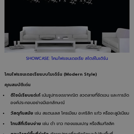
SHOWCASE: โคมไฟแชนเดอเรีย สไตล์โมเดิร์น
โคมไฟแชนเดอเรียแบบโมเดิร์น (Modern Style)
คุณสมบัติเด่น
ดีไซน์เรียบแต่เก๋
เน้นรูปทรงเรขาคณิต ลวดลายที่ชัดเจน และการจัด
องค์ประกอบอย่างมีเอกลักษณ์
วัสดุทันสมัย
เช่น สแตนเลส โครเมียม อะคริลิก แก้ว หรืออะลูมิเนียม
โทนสีที่เรียบง่าย
เช่น ดำ ขาว ทองแชมเปญ หรือสีเมทัลลิค