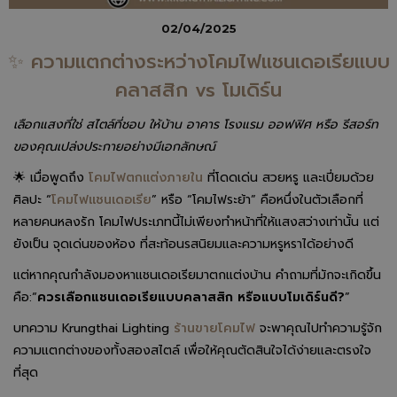
02/04/2025
✨ ความแตกต่างระหว่างโคมไฟแชนเดอเรียแบบ
คลาสสิก vs โมเดิร์น
เลือกแสงที่ใช่ สไตล์ที่ชอบ ให้บ้าน อาคาร โรงแรม ออฟฟิศ หรือ รีสอร์ท
ของคุณเปล่งประกายอย่างมีเอกลักษณ์
🌟 เมื่อพูดถึง
โคมไฟตกแต่งภายใน
ที่โดดเด่น สวยหรู และเปี่ยมด้วย
ศิลปะ “
โคมไฟแชนเดอเรีย
” หรือ “โคมไฟระย้า” คือหนึ่งในตัวเลือกที่
หลายคนหลงรัก โคมไฟประเภทนี้ไม่เพียงทำหน้าที่ให้แสงสว่างเท่านั้น แต่
ยังเป็น จุดเด่นของห้อง ที่สะท้อนรสนิยมและความหรูหราได้อย่างดี
แต่หากคุณกำลังมองหาแชนเดอเรียมาตกแต่งบ้าน คำถามที่มักจะเกิดขึ้น
คือ:“
ควรเลือกแชนเดอเรียแบบคลาสสิก หรือแบบโมเดิร์นดี?
”
บทความ Krungthai Lighting
ร้านขายโคมไฟ
จะพาคุณไปทำความรู้จัก
ความแตกต่างของทั้งสองสไตล์ เพื่อให้คุณตัดสินใจได้ง่ายและตรงใจ
ที่สุด