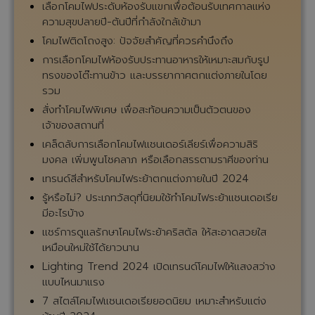
เลือกโคมไฟประดับห้องรับแขกเพื่อต้อนรับเทศกาลแห่ง
ความสุขปลายปี-ต้นปีที่กำลังใกล้เข้ามา
โคมไฟติดโถงสูง: ปัจจัยสำคัญที่ควรคำนึงถึง
การเลือกโคมไฟห้องรับประทานอาหารให้เหมาะสมกับรูป
ทรงของโต๊ะทานข้าว และบรรยากาศตกแต่งภายในโดย
รวม
สั่งทำโคมไฟพิเศษ เพื่อสะท้อนความเป็นตัวตนของ
เจ้าของสถานที่
เคล็ดลับการเลือกโคมไฟแชนเดอร์เลียร์เพื่อความสิริ
มงคล เพิ่มพูนโชคลาภ หรือเลือกสรรตามราศีของท่าน
เทรนด์สีสำหรับโคมไฟระย้าตกแต่งภายในปี 2024
รู้หรือไม่? ประเภทวัสดุที่นิยมใช้ทำโคมไฟระย้าแชนเดอเรีย
มีอะไรบ้าง
แชร์การดูแลรักษาโคมไฟระย้าคริสตัล ให้สะอาดสวยใส
เหมือนใหม่ใช้ได้ยาวนาน
Lighting Trend 2024 เปิดเทรนด์โคมไฟให้แสงสว่าง
แบบไหนมาแรง
7 สไตล์โคมไฟแชนเดอเรียยอดนิยม เหมาะสำหรับแต่ง