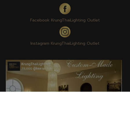
Facebook KrungThaiLighting Outlet
Instagram KrungThaiLighting Outlet