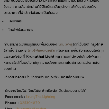
โคมไฟตั้งพื้นจะช่วยเพิ่มความหลากหลายและความน่าสนใจให้กับห้อง
รับแขก การเลือกโคมไฟที่มีดีไซน์และวัสดุต่างๆ เข้ากันจะช่วยสร้าง
บรรยากาศที่น่าประทับใจและเป็นกันเอง
โคมไฟหรู
โคมไฟห้อยอาหาร
ท่านสามารถเข้าชมรูปแบบเพิ่มเติมของ
โคมไฟหรู
ได้ที่เว็บไซต์
กรุงไทย
ไล้ท์ติ้ง
ร้านขาย
โคมไฟแชนเดอเรีย
หรือผ่านทางสื่อสังคมออนไลน์ทุก
แพลตฟอร์ม ที่
Krungthai Lighting
ท่านจะได้พบกับโคมไฟหลาก
หลายสไตล์ที่ตอบโจทย์ทุกความต้องการและสไตล์การตกแต่งภายใน
ของท่าน
หวังว่าบทความนี้จะช่วยให้ท่านได้ไอเดียในการเลือกโคมไฟ
ร้านขายโคมไฟ, โคมไฟระย้าคริสตัล
ติดต่อสอบถามได้ที่
Facebook :
KrungThaiLighting
Phone :
025304870
Line :
@krungthailighting