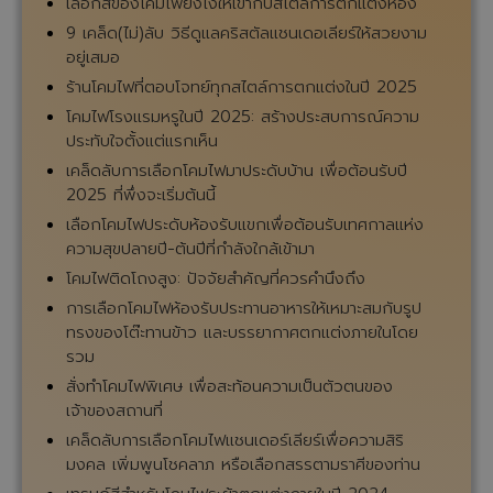
เลือกสีของโคมไฟยังไงให้เข้ากับสไตล์การตกแต่งห้อง
9 เคล็ด(ไม่)ลับ วิธีดูแลคริสตัลแชนเดอเลียร์ให้สวยงาม
อยู่เสมอ
ร้านโคมไฟที่ตอบโจทย์ทุกสไตล์การตกแต่งในปี 2025
โคมไฟโรงแรมหรูในปี 2025: สร้างประสบการณ์ความ
ประทับใจตั้งแต่แรกเห็น
เคล็ดลับการเลือกโคมไฟมาประดับบ้าน เพื่อต้อนรับปี
2025 ที่พึ่งจะเริ่มต้นนี้
เลือกโคมไฟประดับห้องรับแขกเพื่อต้อนรับเทศกาลแห่ง
ความสุขปลายปี-ต้นปีที่กำลังใกล้เข้ามา
โคมไฟติดโถงสูง: ปัจจัยสำคัญที่ควรคำนึงถึง
การเลือกโคมไฟห้องรับประทานอาหารให้เหมาะสมกับรูป
ทรงของโต๊ะทานข้าว และบรรยากาศตกแต่งภายในโดย
รวม
สั่งทำโคมไฟพิเศษ เพื่อสะท้อนความเป็นตัวตนของ
เจ้าของสถานที่
เคล็ดลับการเลือกโคมไฟแชนเดอร์เลียร์เพื่อความสิริ
มงคล เพิ่มพูนโชคลาภ หรือเลือกสรรตามราศีของท่าน