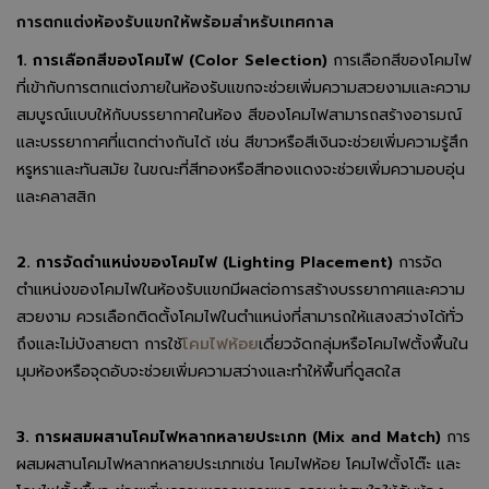
การตกแต่งห้องรับแขกให้พร้อมสำหรับเทศกาล
1. การเลือกสีของโคมไฟ (Color Selection)
การเลือกสีของโคมไฟ
ที่เข้ากับการตกแต่งภายในห้องรับแขกจะช่วยเพิ่มความสวยงามและความ
สมบูรณ์แบบให้กับบรรยากาศในห้อง สีของโคมไฟสามารถสร้างอารมณ์
และบรรยากาศที่แตกต่างกันได้ เช่น สีขาวหรือสีเงินจะช่วยเพิ่มความรู้สึก
หรูหราและทันสมัย ในขณะที่สีทองหรือสีทองแดงจะช่วยเพิ่มความอบอุ่น
และคลาสสิก
2. การจัดตำแหน่งของโคมไฟ (Lighting Placement)
การจัด
ตำแหน่งของโคมไฟในห้องรับแขกมีผลต่อการสร้างบรรยากาศและความ
สวยงาม ควรเลือกติดตั้งโคมไฟในตำแหน่งที่สามารถให้แสงสว่างได้ทั่ว
ถึงและไม่บังสายตา การใช้
โคมไฟห้อย
เดี่ยวจัดกลุ่มหรือโคมไฟตั้งพื้นใน
มุมห้องหรือจุดอับจะช่วยเพิ่มความสว่างและทำให้พื้นที่ดูสดใส
3. การผสมผสานโคมไฟหลากหลายประเภท (Mix and Match)
การ
ผสมผสานโคมไฟหลากหลายประเภทเช่น โคมไฟห้อย โคมไฟตั้งโต๊ะ และ