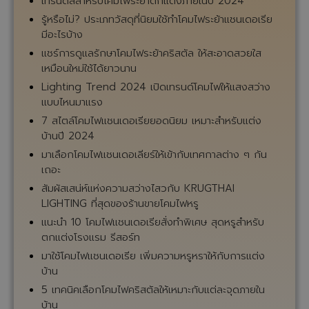
เทรนด์สีสำหรับโคมไฟระย้าตกแต่งภายในปี 2024
รู้หรือไม่? ประเภทวัสดุที่นิยมใช้ทำโคมไฟระย้าแชนเดอเรีย
มีอะไรบ้าง
แชร์การดูแลรักษาโคมไฟระย้าคริสตัล ให้สะอาดสวยใส
เหมือนใหม่ใช้ได้ยาวนาน
Lighting Trend 2024 เปิดเทรนด์โคมไฟให้แสงสว่าง
แบบไหนมาแรง
7 สไตล์โคมไฟแชนเดอเรียยอดนิยม เหมาะสำหรับแต่ง
บ้านปี 2024
มาเลือกโคมไฟแชนเดอเลียร์ให้เข้ากับเทศกาลต่าง ๆ กัน
เถอะ
สัมผัสเสน่ห์แห่งความสว่างไสวกับ KRUGTHAI
LIGHTING ที่สุดของร้านขายโคมไฟหรู
แนะนำ 10 โคมไฟแชนเดอเรียสั่งทำพิเศษ สุดหรูสำหรับ
ตกแต่งโรงแรม รีสอร์ท
มาใช้โคมไฟแชนเดอเรีย เพิ่มความหรูหราให้กับการแต่ง
บ้าน
5 เทคนิคเลือกโคมไฟคริสตัลให้เหมาะกับแต่ละจุดภายใน
บ้าน