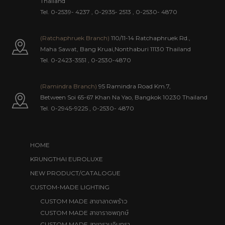
Thailand
Tel. 0-2539- 4237
,
0-2935- 2513
,
0-2530- 4870
(Ratchaphruek Branch)
110/11-14 Ratchaphruek Rd.,
Maha Sawat, Bang Kruai,Nonthaburi 11130 Thailand
Tel. 0-2423-3551
,
0-2530-4870
(Ramindra Branch)
95 Ramindra Road Km.7,
Between Soi 65-67 Khan Na Yao, Bangkok 10230 Thailand
Tel.
0-2945-9225
,
0-2530- 4870
HOME
KRUNGTHAI EUROLUXE
NEW PRODUCT/CATALOGUE
CUSTOM-MADE LIGHTING
สาขาลาดพร้าว
CUSTOM MADE
สาขาราชพฤกษ์
CUSTOM MADE
สาขารามอินทรา
CUSTOM MADE