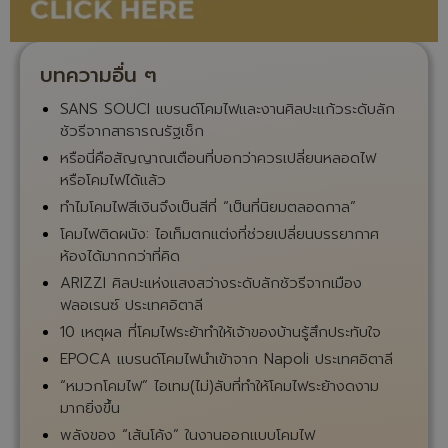
บทความอื่น ๆ
SANS SOUCI แบรนด์โคมไฟและงานศิลปะแก้วระดับลัก
ชัวรีจากสาธารณรัฐเช็ก
หรือนี่คือสัญญาณเตือนที่บอกว่าควรเปลี่ยนหลอดไฟ
หรือโคมไฟได้แล้ว
ทำไมโคมไฟสีเงินจึงเป็นสีที่ “เป็นที่นิยมตลอดกาล”
โคมไฟติดผนัง: ไอเท็มตกแต่งที่ช่วยเปลี่ยนบรรยากาศ
ห้องได้มากกว่าที่คิด
ARIZZI ศิลปะแห่งแสงสว่างระดับลักชัวรีจากเมือง
ฟลอเรนซ์ ประเทศอิตาลี
10 เหตุผล ที่โคมไฟระย้าทำให้เจ้าของบ้านรู้สึกประทับใจ
EPOCA แบรนด์โคมไฟนำเข้าจาก Napoli ประเทศอิตาลี
“หมวกโคมไฟ” ไอเทม(ไม่)ลับที่ทำให้โคมไฟระย้างดงาม
มากยิ่งขึ้น
พลังของ “เส้นโค้ง” ในงานออกแบบโคมไฟ