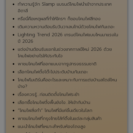
ทำความรู้จัก Slamp แบรนด์โคมไฟนำเข้าจากประเทศ
อิตาลี
หรือนี่คือเหตุผลที่ทำให้ใครๆ ก็ชอบโคมไฟสีทอง
เติมความหวานต้อนรับวันวาเลนไทน์ด้วยโคมไฟกันเถอะ
Lighting Trend 2026 เทรนด์โคมไฟแบบไหนมาแรงใน
ปี 2026
แต่งบ้านต้อนรับแขกในช่วงเทศกาลปีใหม่ 2026 ด้วย
โคมไฟอย่างไรให้ประทับใจ
พาชมโคมไฟที่ออกแบบจากรูปทรงธรรมชาติ
เลือกโคมไฟตั้งโต๊ะไปประดับบ้านกันเถอะ
โคมไฟโมเดิร์นคืออะไรและเหมาะกับการแต่งบ้านสไตล์ไหน
บ้าง?
เรื่องควรรู้...ก่อนติดตั้งโคมไฟระย้า
เลือกซื้อโคมไฟตั้งพื้นยังไง...ให้เข้ากับบ้าน
“โคมไฟสั่งทำ” โคมไฟที่มีแค่ชิ้นเดียวในโลก
พาชมโคมไฟที่กรุงไทยไล้ท์ติ้งในแต่ละกลุ่มสินค้า
แนะนำโคมไฟที่เหมาะสำหรับห้องโถงสูง