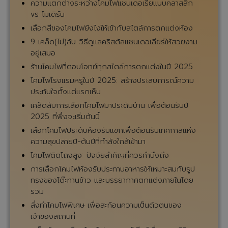
ความแตกต่างระหว่างโคมไฟแชนเดอเรียแบบคลาสสิก
vs โมเดิร์น
เลือกสีของโคมไฟยังไงให้เข้ากับสไตล์การตกแต่งห้อง
9 เคล็ด(ไม่)ลับ วิธีดูแลคริสตัลแชนเดอเลียร์ให้สวยงาม
อยู่เสมอ
ร้านโคมไฟที่ตอบโจทย์ทุกสไตล์การตกแต่งในปี 2025
โคมไฟโรงแรมหรูในปี 2025: สร้างประสบการณ์ความ
ประทับใจตั้งแต่แรกเห็น
เคล็ดลับการเลือกโคมไฟมาประดับบ้าน เพื่อต้อนรับปี
2025 ที่พึ่งจะเริ่มต้นนี้
เลือกโคมไฟประดับห้องรับแขกเพื่อต้อนรับเทศกาลแห่ง
ความสุขปลายปี-ต้นปีที่กำลังใกล้เข้ามา
โคมไฟติดโถงสูง: ปัจจัยสำคัญที่ควรคำนึงถึง
การเลือกโคมไฟห้องรับประทานอาหารให้เหมาะสมกับรูป
ทรงของโต๊ะทานข้าว และบรรยากาศตกแต่งภายในโดย
รวม
สั่งทำโคมไฟพิเศษ เพื่อสะท้อนความเป็นตัวตนของ
เจ้าของสถานที่