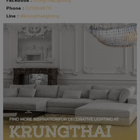
Facebook :
KrungThaiLighting
Phone :
025304870
Line :
@krungthailighting