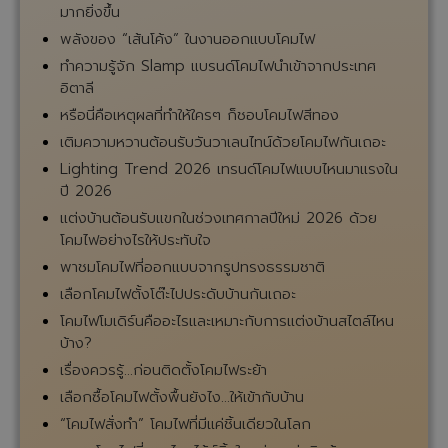
มากยิ่งขึ้น
พลังของ “เส้นโค้ง” ในงานออกแบบโคมไฟ
ทำความรู้จัก Slamp แบรนด์โคมไฟนำเข้าจากประเทศ
อิตาลี
หรือนี่คือเหตุผลที่ทำให้ใครๆ ก็ชอบโคมไฟสีทอง
เติมความหวานต้อนรับวันวาเลนไทน์ด้วยโคมไฟกันเถอะ
Lighting Trend 2026 เทรนด์โคมไฟแบบไหนมาแรงใน
ปี 2026
แต่งบ้านต้อนรับแขกในช่วงเทศกาลปีใหม่ 2026 ด้วย
โคมไฟอย่างไรให้ประทับใจ
พาชมโคมไฟที่ออกแบบจากรูปทรงธรรมชาติ
เลือกโคมไฟตั้งโต๊ะไปประดับบ้านกันเถอะ
โคมไฟโมเดิร์นคืออะไรและเหมาะกับการแต่งบ้านสไตล์ไหน
บ้าง?
เรื่องควรรู้...ก่อนติดตั้งโคมไฟระย้า
เลือกซื้อโคมไฟตั้งพื้นยังไง...ให้เข้ากับบ้าน
“โคมไฟสั่งทำ” โคมไฟที่มีแค่ชิ้นเดียวในโลก