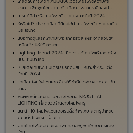
เคล็ดลับการเลือกโคมไฟแชนเดอร์เลียร์เพื่อความสิริ
มงคล เพิ่มพูนโชคลาภ หรือเลือกสรรตามราศีของท่าน
เทรนด์สีสำหรับโคมไฟระย้าตกแต่งภายในปี 2024
รู้หรือไม่? ประเภทวัสดุที่นิยมใช้ทำโคมไฟระย้าแชนเดอเรีย
มีอะไรบ้าง
แชร์การดูแลรักษาโคมไฟระย้าคริสตัล ให้สะอาดสวยใส
เหมือนใหม่ใช้ได้ยาวนาน
Lighting Trend 2024 เปิดเทรนด์โคมไฟให้แสงสว่าง
แบบไหนมาแรง
7 สไตล์โคมไฟแชนเดอเรียยอดนิยม เหมาะสำหรับแต่ง
บ้านปี 2024
มาเลือกโคมไฟแชนเดอเลียร์ให้เข้ากับเทศกาลต่าง ๆ กัน
เถอะ
สัมผัสเสน่ห์แห่งความสว่างไสวกับ KRUGTHAI
LIGHTING ที่สุดของร้านขายโคมไฟหรู
แนะนำ 10 โคมไฟแชนเดอเรียสั่งทำพิเศษ สุดหรูสำหรับ
ตกแต่งโรงแรม รีสอร์ท
มาใช้โคมไฟแชนเดอเรีย เพิ่มความหรูหราให้กับการแต่ง
บ้าน