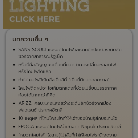
บทความอื่น ๆ
SANS SOUCI แบรนด์โคมไฟและงานศิลปะแก้วระดับลัก
ชัวรีจากสาธารณรัฐเช็ก
หรือนี่คือสัญญาณเตือนที่บอกว่าควรเปลี่ยนหลอดไฟ
หรือโคมไฟได้แล้ว
ทำไมโคมไฟสีเงินจึงเป็นสีที่ “เป็นที่นิยมตลอดกาล”
โคมไฟติดผนัง: ไอเท็มตกแต่งที่ช่วยเปลี่ยนบรรยากาศ
ห้องได้มากกว่าที่คิด
ARIZZI ศิลปะแห่งแสงสว่างระดับลักชัวรีจากเมือง
ฟลอเรนซ์ ประเทศอิตาลี
10 เหตุผล ที่โคมไฟระย้าทำให้เจ้าของบ้านรู้สึกประทับใจ
EPOCA แบรนด์โคมไฟนำเข้าจาก Napoli ประเทศอิตาลี
“หมวกโคมไฟ” ไอเทม(ไม่)ลับที่ทำให้โคมไฟระย้างดงาม