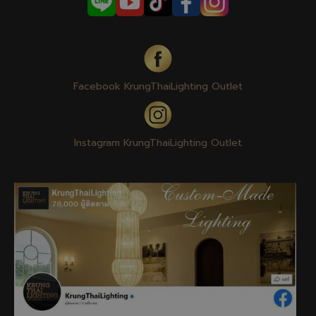
Facebook KrungThaiLighting Outlet
Instagram KrungThaiLighting Outlet