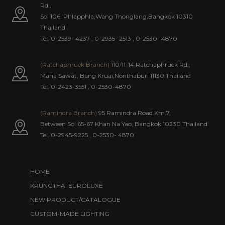
Rd.,
Soi 106, Phlapphla,Wang Thonglang,Bangkok 10310
Thailand
Tel. 0-2539- 4237
,
0-2935- 2513
,
0-2530- 4870
(Ratchaphruek Branch)
110/11-14 Ratchaphruek Rd.,
Maha Sawat, Bang Kruai,Nonthaburi 11130 Thailand
Tel. 0-2423-3551
,
0-2530-4870
(Ramindra Branch)
95 Ramindra Road Km.7,
Between Soi 65-67 Khan Na Yao, Bangkok 10230 Thailand
Tel.
0-2945-9225
,
0-2530- 4870
HOME
KRUNGTHAI EUROLUXE
NEW PRODUCT/CATALOGUE
CUSTOM-MADE LIGHTING