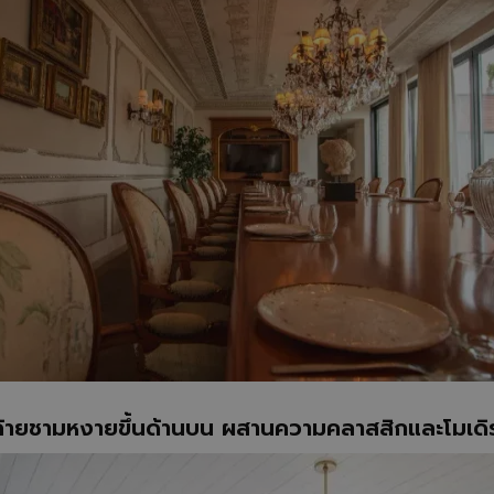
ายชามหงายขึ้นด้านบน ผสานความคลาสสิกและโมเดิร์