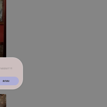
มยินยอมการ
91
ตกลง