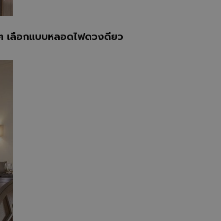
น ๆ เลือกแบบหลอดไฟดวงดียว