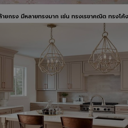
้ายกรง มีหลายทรงมาก เช่น ทรงเรขาคณิต ทรงโค้