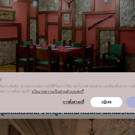
ี้
ื่อเพิ่มประสิทธิภาพ และประสบการณ์ที่ดีในการใช้งานเว็บไซต์ คุณสามารถเลือกตั้งค่าควา
ลิก "การตั้งค่าคุกกี้"
นโยบายความเป็นส่วนตัวและคุกกี้
ttps://www.forfur.com/media/idea/7459/7459_156160780810589826
การตั้งค่าคุกกี้
ปฏิเสธ
รูสไตล์ฝรั่งเศส ราคาสูง แลกมาด้วยความเหนือระดับ