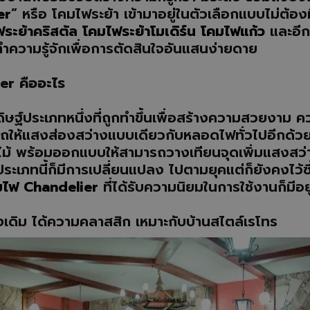
er
” หรือ โคมไฟระย้า เข้ามาอยู่ในตัวเลือกแบบไม่ต้องม
ระย้าคริสตัล
โคมไฟระย้าโมเดิร์น
โคมไฟแก้ว
และอีก
ำความรู้จักเพื่อการตัดสินใจอันแสนง่ายดาย
er คืออะไร
ดิษฐ์ประเภทหนึ่งที่ถูกทำขึ้นเพื่อสร้างความสวยงาม ควา
รถให้แสงส่องสว่างแบบเดียวกับหลอดไฟทั่วไปอีกด้วย 
้ พร้อมออกแบบให้สามารถวางเทียนจุดเพิ่มแสงสว่างได้
ะเภทนี้ก็มีการเปลี่ยนแปลง ไปตามยุคแต่ก็ยังคงไว้ซึ
มไฟ Chandelier
ที่ได้รับความนิยมในการใช้งานก็มี
้งเดิม ได้ความคลาสสิก เหมาะกับบ้านสไตล์เรโทร