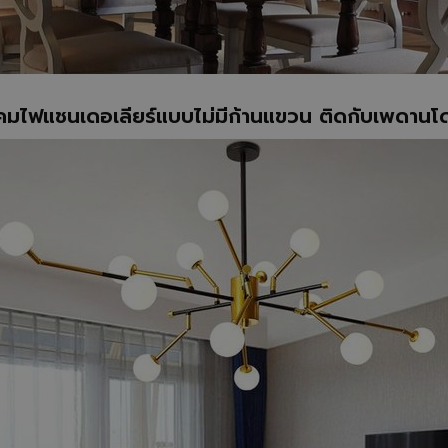
คมไฟแชนเดอเลียร์แบบไม่มีก้านแขวน ติดกับเพดาน