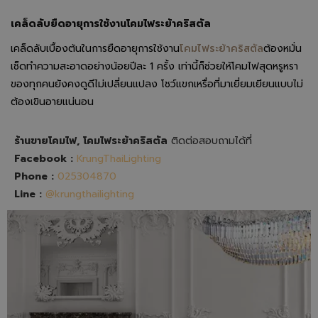
เคล็ดลับยืดอายุการใช้งานโคมไฟระย้าคริสตัล
เคล็ดลับเบื้องต้นในการยืดอายุการใช้งาน
โคมไฟระย้าคริสตัล
ต้องหมั่น
เช็ดทำความสะอาดอย่างน้อยปีละ 1 ครั้ง เท่านี้ก็ช่วยให้โคมไฟสุดหรูหรา
ของทุกคนยังคงดูดีไม่เปลี่ยนแปลง โชว์แขกเหรื่อที่มาเยี่ยมเยียนแบบไม่
ต้องเขินอายแน่นอน
ร้านขายโคมไฟ, โคมไฟระย้าคริสตัล
ติดต่อสอบถามได้ที่
Facebook :
KrungThaiLighting
Phone :
025304870
Line :
@krungthailighting