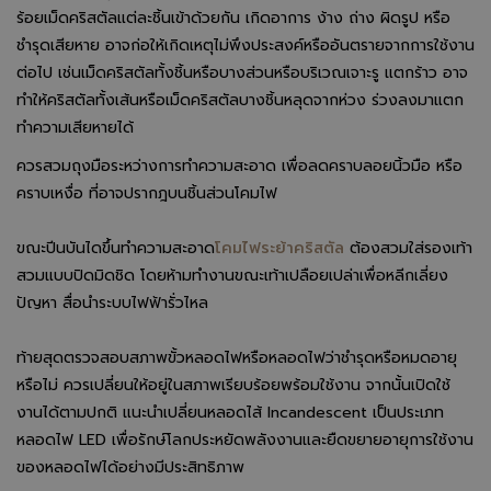
ร้อยเม็ดคริสตัลแต่ละชิ้นเข้าด้วยกัน เกิดอาการ ง้าง ถ่าง ผิดรูป หรือ
ชำรุดเสียหาย อาจก่อให้เกิดเหตุไม่พึงประสงค์หรืออันตรายจากการใช้งาน
ต่อไป เช่นเม็ดคริสตัลทั้งชิ้นหรือบางส่วนหรือบริเวณเจาะรู แตกร้าว อาจ
ทำให้คริสตัลทั้งเส้นหรือเม็ดคริสตัลบางชิ้นหลุดจากห่วง ร่วงลงมาแตก
ทำความเสียหายได้
ควรสวมถุงมือระหว่างการทำความสะอาด เพื่อลดคราบลอยนิ้วมือ หรือ
คราบเหงื่อ ที่อาจปรากฎบนชิ้นส่วนโคมไฟ
ขณะปีนบันไดขึ้นทำความสะอาด
โคมไฟระย้าคริสตัล
ต้องสวมใส่รองเท้า
สวมแบบปิดมิดชิด โดยห้ามทำงานขณะเท้าเปลือยเปล่าเพื่อหลีกเลี่ยง
ปัญหา สื่อนำระบบไฟฟ้ารั่วไหล
ท้ายสุดตรวจสอบสภาพขั้วหลอดไฟหรือหลอดไฟว่าชำรุดหรือหมดอายุ
หรือไม่ ควรเปลี่ยนให้อยู่ในสภาพเรียบร้อยพร้อมใช้งาน จากนั้นเปิดใช้
งานได้ตามปกติ แนะนำเปลี่ยนหลอดไส้ Incandescent เป็นประเภท
หลอดไฟ LED เพื่อรักษ์โลกประหยัดพลังงานและยืดขยายอายุการใช้งาน
ของหลอดไฟได้อย่างมีประสิทธิภาพ