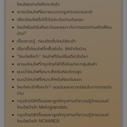
โคมไฟอย่างไรให้ประทับใจ
พาชมโคมไฟที่ออกแบบจากรูปทรงธรรมชาติ
เลือกโคมไฟตั้งโต๊ะไปประดับบ้านกันเถอะ
โคมไฟโมเดิร์นคืออะไรและเหมาะกับการแต่งบ้านสไตล์ไหน
บ้าง?
เรื่องควรรู้...ก่อนติดตั้งโคมไฟระย้า
เลือกซื้อโคมไฟตั้งพื้นยังไง...ให้เข้ากับบ้าน
“โคมไฟสั่งทำ” โคมไฟที่มีแค่ชิ้นเดียวในโลก
พาชมโคมไฟที่กรุงไทยไล้ท์ติ้งในแต่ละกลุ่มสินค้า
แนะนำโคมไฟที่เหมาะสำหรับห้องโถงสูง
แนะนำโคมไฟที่เหมาะสำหรับห้องรับแขก
โคมไฟระย้าคืออะไร? จุดเด่นและความนิยมในการตกแต่ง
บ้าน
กรุงไทยไล้ท์ติ้งขอพาลูกค้าทุกท่านทำความรู้จักแบรนด์
โคมไฟนำเข้า Melogranoblu
กรุงไทยไล้ท์ติ้งขอพาลูกค้าทุกท่านทำความรู้จักแบรนด์
โคมไฟนำเข้า NOVARESI