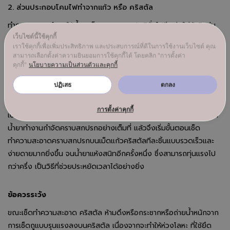
2. ส่วนประกอบโคมไฟทำจากแก้ว หรือ คริสตัล
ทำความสะอาดโดย ใช้น้ำยาเช็ดกระจกแบบปกติทั่วไปฉีดพ่นใส่ผ้าผิวนุ่ม
เว็บไซต์นี้ใช้คุกกี้
และสะอาดพอหมาดๆ และนำไปเช็ดทำความสะอาดคราบสกปรกบนเม็ด
เราใช้คุกกี้เพื่อเพิ่มประสิทธิภาพ และประสบการณ์ที่ดีในการใช้งานเว็บไซต์ คุณ
แก้วคริสตัลทีละชิ้นจนน้ำยาแห้งสนิท และสำเร็จครบทุกชิ้นส่วนทั่วทั้งโคม
สามารถเลือกตั้งค่าความยินยอมการใช้คุกกี้ได้ โดยคลิก "การตั้งค่า
ไฟ หากต้องการประหยัดเวลาในการทำความสะอาด เรามีเทคนิคพิเศษ
คุกกี้"
นโยบายความเป็นส่วนตัวและคุกกี้
กล่าวคือสามารถซื้อน้ำยาเคมีทำความสะอาด
โคมไฟแชนเดอเลียร์
ปฏิเสธ
ตกลง
โดยตรง ตามแผนกเครื่องแก้วเจียระไนตามห้างสรรพสินค้าชั้นนำหรือ
จากแหล่งจำหน่ายในต่างประเทศ สำหรับฉีดพ่นเฉพาะส่วนตกแต่งที่วัสดุ
การตั้งค่าคุกกี้
เป็นแก้ว หรือคริสตัล โดยพักทิ้งไว้สักครู่หลังจากฉีดพ่น เพื่อเว้นระยะให้
น้ำยาทำงานกำจัดคราบสกปรกอย่างเต็มที่ แล้วจึงเริ่มขั้นตอนเช็ด
ทำความสะอาดคราบสกปรกบนเม็ดแก้วคริสตัลทีละชิ้นแบบรวดเร็วและ
ง่ายดายมากยิ่งขึ้น จนน้ำยาแห้งสนิทอีกครั้งหนึ่ง ซึ่งสามารถทุ่นแรงไป
กว่าครึ่ง เป็นวิธีที่ช่วยประหยัดเวลาได้อย่างยิ่ง
ข้อควรระวัง
ขณะเช็ดทำความสะอาด คริสตัล ห้ามดึงหรือกระชากหรือถ่ายน้ำหนักจาก
การเช็ดถูแบบรุนแรงลงบนคริสตัล เนื่องจากจะทำให้ห่วงโลหะ ที่ใช้ยึด