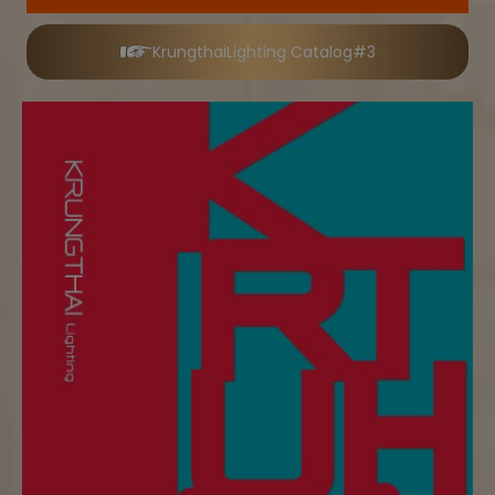
KrungthaiLighting Catalog#3