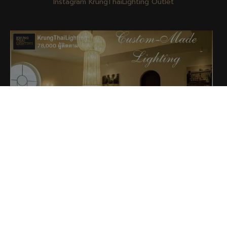
Instagram KrungThaiLighting Outlet