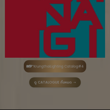
KrungthaiLighting Catalog#4
ดู
CATALOGUE
ทั้งหมด ➝