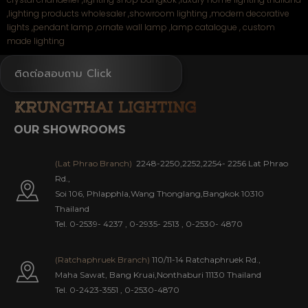
,
lighting products wholesaler
,
showroom lighting
,
modern decorative
lights
,
pendant lamp
,
ornate wall lamp
,
lamp catalogue ,
custom
made lighting
ติดต่อสอบถาม Click
OUR SHOWROOMS
(Lat Phrao Branch)
2248-2250,2252,2254- 2256 Lat Phrao
Rd.,
Soi 106, Phlapphla,Wang Thonglang,Bangkok 10310
Thailand
Tel. 0-2539- 4237
,
0-2935- 2513
,
0-2530- 4870
(Ratchaphruek Branch)
110/11-14 Ratchaphruek Rd.,
Maha Sawat, Bang Kruai,Nonthaburi 11130 Thailand
Tel. 0-2423-3551
,
0-2530-4870