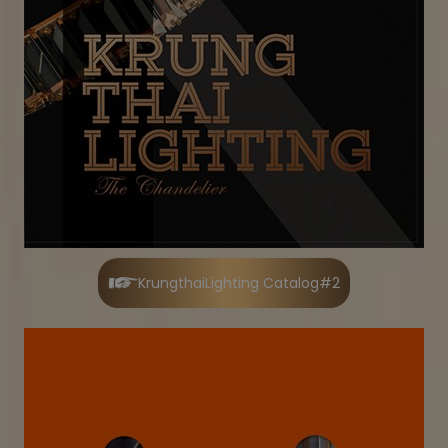
KrungthaiLighting Catalog#2