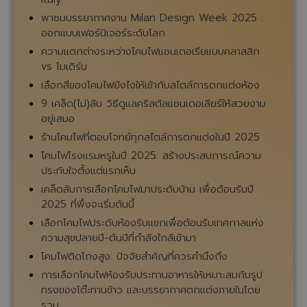
พาชมบรรยากาศงาน Milan Design Week 2025 :
ออกแบบเฟอร์นิเจอร์ระดับโลก
ความแตกต่างระหว่างโคมไฟแชนเดอเรียแบบคลาสสิก
vs โมเดิร์น
เลือกสีของโคมไฟยังไงให้เข้ากับสไตล์การตกแต่งห้อง
9 เคล็ด(ไม่)ลับ วิธีดูแลคริสตัลแชนเดอเลียร์ให้สวยงาม
อยู่เสมอ
ร้านโคมไฟที่ตอบโจทย์ทุกสไตล์การตกแต่งในปี 2025
โคมไฟโรงแรมหรูในปี 2025: สร้างประสบการณ์ความ
ประทับใจตั้งแต่แรกเห็น
เคล็ดลับการเลือกโคมไฟมาประดับบ้าน เพื่อต้อนรับปี
2025 ที่พึ่งจะเริ่มต้นนี้
เลือกโคมไฟประดับห้องรับแขกเพื่อต้อนรับเทศกาลแห่ง
ความสุขปลายปี-ต้นปีที่กำลังใกล้เข้ามา
โคมไฟติดโถงสูง: ปัจจัยสำคัญที่ควรคำนึงถึง
การเลือกโคมไฟห้องรับประทานอาหารให้เหมาะสมกับรูป
ทรงของโต๊ะทานข้าว และบรรยากาศตกแต่งภายในโดย
รวม