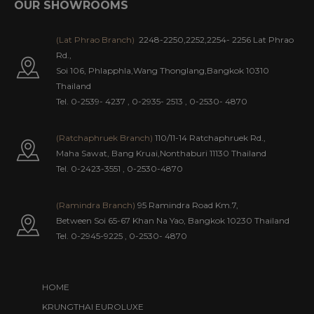
OUR SHOWROOMS
(Lat Phrao Branch)
2248-2250,2252,2254- 2256 Lat Phrao
Rd.,
Soi 106, Phlapphla,Wang Thonglang,Bangkok 10310
Thailand
Tel. 0-2539- 4237
,
0-2935- 2513
,
0-2530- 4870
(Ratchaphruek Branch)
110/11-14 Ratchaphruek Rd.,
Maha Sawat, Bang Kruai,Nonthaburi 11130 Thailand
Tel. 0-2423-3551
,
0-2530-4870
(Ramindra Branch)
95 Ramindra Road Km.7,
Between Soi 65-67 Khan Na Yao, Bangkok 10230 Thailand
Tel.
0-2945-9225
,
0-2530- 4870
HOME
KRUNGTHAI EUROLUXE