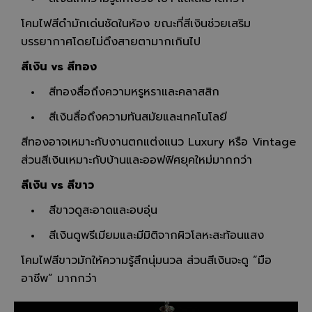
โคมไฟสีดำมักเด่นชัดในห้อง ขณะที่สีเงินช่วยเสริม
บรรยากาศโดยไม่ดึงสายตามากเกินไป
สีเงิน vs สีทอง
สีทองสื่อถึงความหรูหราและคลาสสิก
สีเงินสื่อถึงความทันสมัยและเทคโนโลยี
สีทองอาจเหมาะกับงานตกแต่งแนว Luxury หรือ Vintage
ส่วนสีเงินเหมาะกับบ้านและออฟฟิศยุคใหม่มากกว่า
สีเงิน vs สีขาว
สีขาวดูสะอาดและอบอุ่น
สีเงินดูพรีเมียมและมีมิติจากผิวโลหะสะท้อนแสง
โคมไฟสีขาวมักให้ความรู้สึกนุ่มนวล ส่วนสีเงินจะดู “มือ
อาชีพ” มากกว่า