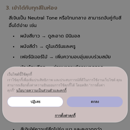
3. เข้าได้กับทุกสีในห้อง
สีเงินเป็น Neutral Tone หรือโทนกลาง สามารถจับคู่กับสี
อื่นได้ง่าย เช่น
ผนังสีขาว → ดูสะอาด มินิมอล
ผนังสีดำ → ดูโมเดิร์นและหรู
เฟอร์นิเจอร์ไม้ → เพิ่มความอบอุ่นแบบร่วมสมัย
ห้องโทนสีสด → ช่วยบาลานซ์ความฉูดฉาด
เว็บไซต์นี้ใช้คุกกี้
จึงไม่แปลกที่นักออกแบบภายในมักเลือกโคมไฟสีเงินเป็น
เราใช้คุกกี้เพื่อเพิ่มประสิทธิภาพ และประสบการณ์ที่ดีในการใช้งานเว็บไซต์ คุณ
“Safe Choice” สำหรับหลายโปรเจกต์
สามารถเลือกตั้งค่าความยินยอมการใช้คุกกี้ได้ โดยคลิก "การตั้งค่า
คุกกี้"
นโยบายความเป็นส่วนตัวและคุกกี้
โคมไฟสีเงินโดดเด่นต่างจากสีอื่นอย่างไร
ปฏิเสธ
ตกลง
สีเงิน vs สีดำ
การตั้งค่าคุกกี้
สีดำให้ความรู้สึกหนักแน่น ดุดัน และมีพลัง
สีเงินให้ความรู้สึกโปร่ง เบา และสะอาดกว่า