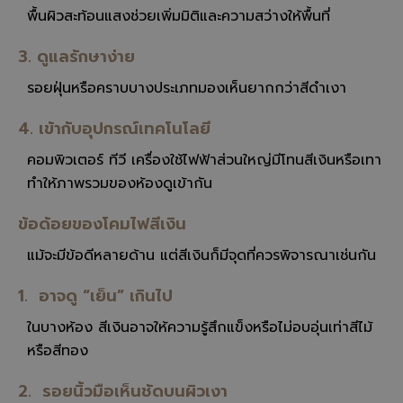
พื้นผิวสะท้อนแสงช่วยเพิ่มมิติและความสว่างให้พื้นที่
3. ดูแลรักษาง่าย
รอยฝุ่นหรือคราบบางประเภทมองเห็นยากกว่าสีดำเงา
4. เข้ากับอุปกรณ์เทคโนโลยี
คอมพิวเตอร์ ทีวี เครื่องใช้ไฟฟ้าส่วนใหญ่มีโทนสีเงินหรือเทา
ทำให้ภาพรวมของห้องดูเข้ากัน
ข้อด้อยของโคมไฟสีเงิน
แม้จะมีข้อดีหลายด้าน แต่สีเงินก็มีจุดที่ควรพิจารณาเช่นกัน
1. อาจดู “เย็น” เกินไป
ในบางห้อง สีเงินอาจให้ความรู้สึกแข็งหรือไม่อบอุ่นเท่าสีไม้
หรือสีทอง
2. รอยนิ้วมือเห็นชัดบนผิวเงา