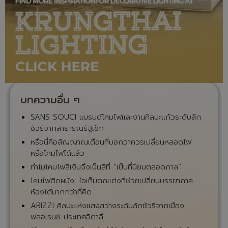
บทความอื่น ๆ
SANS SOUCI แบรนด์โคมไฟและงานศิลปะแก้วระดับลัก
ชัวรีจากสาธารณรัฐเช็ก
หรือนี่คือสัญญาณเตือนที่บอกว่าควรเปลี่ยนหลอดไฟ
หรือโคมไฟได้แล้ว
ทำไมโคมไฟสีเงินจึงเป็นสีที่ “เป็นที่นิยมตลอดกาล”
โคมไฟติดผนัง: ไอเท็มตกแต่งที่ช่วยเปลี่ยนบรรยากาศ
ห้องได้มากกว่าที่คิด
ARIZZI ศิลปะแห่งแสงสว่างระดับลักชัวรีจากเมือง
ฟลอเรนซ์ ประเทศอิตาลี