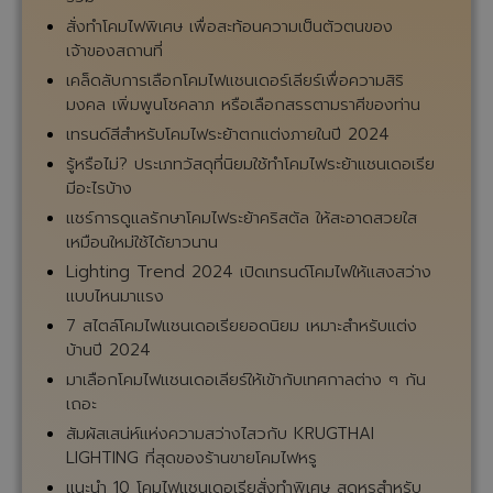
สั่งทำโคมไฟพิเศษ เพื่อสะท้อนความเป็นตัวตนของ
เจ้าของสถานที่
เคล็ดลับการเลือกโคมไฟแชนเดอร์เลียร์เพื่อความสิริ
มงคล เพิ่มพูนโชคลาภ หรือเลือกสรรตามราศีของท่าน
เทรนด์สีสำหรับโคมไฟระย้าตกแต่งภายในปี 2024
รู้หรือไม่? ประเภทวัสดุที่นิยมใช้ทำโคมไฟระย้าแชนเดอเรีย
มีอะไรบ้าง
แชร์การดูแลรักษาโคมไฟระย้าคริสตัล ให้สะอาดสวยใส
เหมือนใหม่ใช้ได้ยาวนาน
Lighting Trend 2024 เปิดเทรนด์โคมไฟให้แสงสว่าง
แบบไหนมาแรง
7 สไตล์โคมไฟแชนเดอเรียยอดนิยม เหมาะสำหรับแต่ง
บ้านปี 2024
มาเลือกโคมไฟแชนเดอเลียร์ให้เข้ากับเทศกาลต่าง ๆ กัน
เถอะ
สัมผัสเสน่ห์แห่งความสว่างไสวกับ KRUGTHAI
LIGHTING ที่สุดของร้านขายโคมไฟหรู
แนะนำ 10 โคมไฟแชนเดอเรียสั่งทำพิเศษ สุดหรูสำหรับ