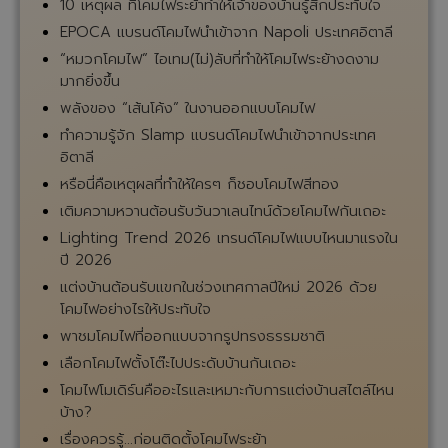
10 เหตุผล ที่โคมไฟระย้าทำให้เจ้าของบ้านรู้สึกประทับใจ
EPOCA แบรนด์โคมไฟนำเข้าจาก Napoli ประเทศอิตาลี
“หมวกโคมไฟ” ไอเทม(ไม่)ลับที่ทำให้โคมไฟระย้างดงาม
มากยิ่งขึ้น
พลังของ “เส้นโค้ง” ในงานออกแบบโคมไฟ
ทำความรู้จัก Slamp แบรนด์โคมไฟนำเข้าจากประเทศ
อิตาลี
หรือนี่คือเหตุผลที่ทำให้ใครๆ ก็ชอบโคมไฟสีทอง
เติมความหวานต้อนรับวันวาเลนไทน์ด้วยโคมไฟกันเถอะ
Lighting Trend 2026 เทรนด์โคมไฟแบบไหนมาแรงใน
ปี 2026
แต่งบ้านต้อนรับแขกในช่วงเทศกาลปีใหม่ 2026 ด้วย
โคมไฟอย่างไรให้ประทับใจ
พาชมโคมไฟที่ออกแบบจากรูปทรงธรรมชาติ
เลือกโคมไฟตั้งโต๊ะไปประดับบ้านกันเถอะ
โคมไฟโมเดิร์นคืออะไรและเหมาะกับการแต่งบ้านสไตล์ไหน
บ้าง?
เรื่องควรรู้...ก่อนติดตั้งโคมไฟระย้า