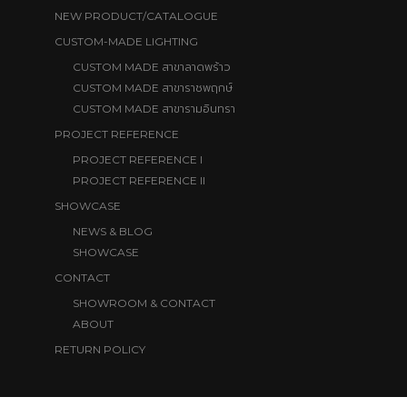
NEW PRODUCT/CATALOGUE
CUSTOM-MADE LIGHTING
สาขาลาดพร้าว
CUSTOM MADE
สาขาราชพฤกษ์
CUSTOM MADE
สาขารามอินทรา
CUSTOM MADE
PROJECT REFERENCE
PROJECT REFERENCE I
PROJECT REFERENCE II
SHOWCASE
NEWS & BLOG
SHOWCASE
CONTACT
SHOWROOM & CONTACT
ABOUT
RETURN POLICY
CONTACT US