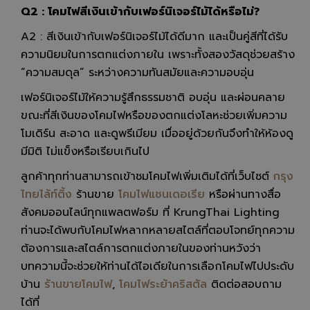
Q2 : โคมไฟสีเงินเข้ากับเฟอร์นิเจอร์ไม้ได้หรือไม่?
A2 : สีเงินเข้ากับเฟอร์นิเจอร์ไม้ได้ดีมาก และเป็นคู่สีที่ได้รับ
ความนิยมในการตกแต่งภายใน เพราะทั้งสองวัสดุช่วยสร้าง
“ความสมดุล” ระหว่างความทันสมัยและความอบอุ่น
เฟอร์นิเจอร์ไม้ให้ความรู้สึกธรรมชาติ อบอุ่น และผ่อนคลาย
ขณะที่สีเงินของโคมไฟหรือของตกแต่งโลหะช่วยเพิ่มความ
โมเดิร์น สะอาด และดูพรีเมียม เมื่ออยู่ด้วยกันจึงทำให้ห้องดู
มีมิติ ไม่แข็งหรือเรียบเกินไป
ลูกค้าทุกท่านสามารถเข้าชมโคมไฟเพิ่มเติมได้ที่เว็บไซต์
กรุง
ไทยไล้ท์ติ้ง
ร้านขาย
โคมไฟแชนเดอเรีย
หรือผ่านทางสื่อ
สังคมออนไลน์ทุกแพลตฟอร์ม ที่ KrungThai Lighting
ท่านจะได้พบกับโคมไฟหลากหลายสไตล์ที่ตอบโจทย์ทุกความ
ต้องการและสไตล์การตกแต่งภายในของท่านหวังว่า
บทความนี้จะช่วยให้ท่านได้ไอเดียในการเลือกโคมไฟไปประดับ
บ้าน
ร้านขายโคมไฟ
,
โคมไฟระย้าคริสตัล
ติดต่อสอบถาม
ได้ที่